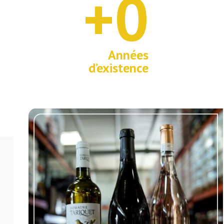
+0
3
0
Années
d’existence