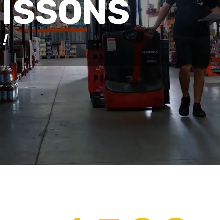
OISSONS
!
+