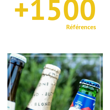
+1500
1
5
0
Références
0